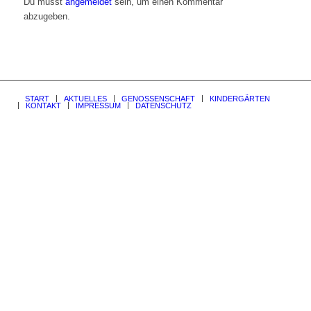
Du musst
angemeldet
sein, um einen Kommentar
abzugeben.
START
AKTUELLES
GENOSSENSCHAFT
KINDERGÄRTEN
KONTAKT
IMPRESSUM
DATENSCHUTZ